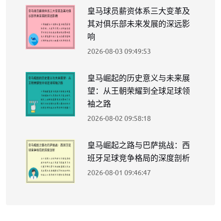
皇马球员薪资体系三大变革及
其对俱乐部未来发展的深远影
响
2026-08-03 09:49:53
皇马崛起的历史意义与未来展
望：从王朝荣耀到全球足球领
袖之路
2026-08-02 09:58:18
皇马崛起之路与巴萨挑战：西
班牙足球竞争格局的深度剖析
2026-08-01 09:46:47