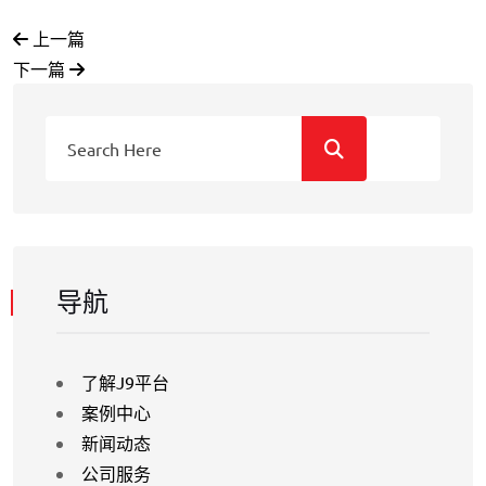
上一篇
下一篇
导航
了解J9平台
案例中心
新闻动态
公司服务