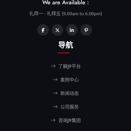
We are Available :
礼拜一 - 礼拜五 (9.00am to 6.00pm)
导航
了解J9平台
案例中心
新闻动态
公司服务
咨询J9集团