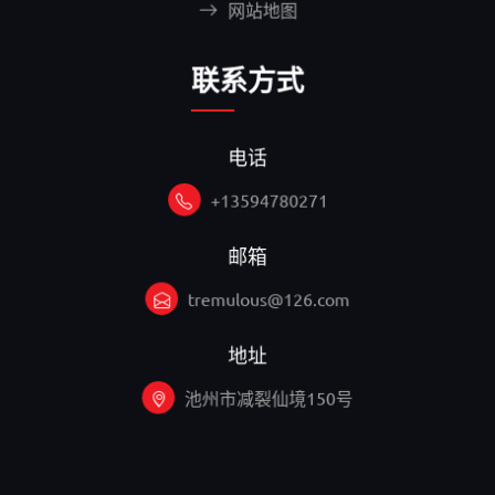
网站地图
联系方式
电话
+13594780271
邮箱
tremulous@126.com
地址
池州市减裂仙境150号