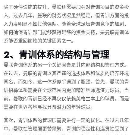
除了硬件设施的提升，曼联还需要加强对青训项目的资金投
入。过去几年，曼联的财务状况虽然稳定，但青训方面的投
入力度明显不如其他强队。随着全球足坛青训竞争的加剧，
如何确保青训部门能够获得足够的资金支持，是曼联青训体
系能否重回巅峰的关键因素之一。
2、青训体系的结构与管理
曼联青训体系的另一个关键因素是其内部结构和管理方式。
在过去，曼联的青训以其严谨的选拔体系和优质的培养环境
闻名，而如今，这一体系似乎遇到了瓶颈。首先，曼联的青
训招募体系需要在全球范围内更加精准地筛选潜力球员。当
前，曼联的青训已经不再仅仅依赖英格兰本土的球员，而是
需要在世界各地寻找具备潜力的年轻球员。
其次，青训体系的管理层需要进行一定的优化。在过去几年
中，曼联在管理层更替频繁，青训的稳定性和连贯性受到了