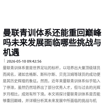
曼联青训体系还能重回巅峰
吗未来发展面临哪些挑战与
机遇
2026-05-10 09:42:56
曼联青训体系曾是世界足坛的标杆，以培养出大量顶级球员
而闻名，诸如吉格斯、斯科尔斯、贝克汉姆等球员的成功便
是其历史辉煌的象征。然而，近年来曼联青训体系似乎陷入
了停滞，虽然仍然培养出了部分优秀人才，但与过去的光辉
岁月相比，成效有所下滑。本文将探讨曼联青训体系是否能
够重回巅峰，并详细分析其未来发展中所面临的挑战与机