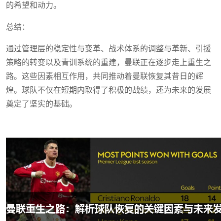
的希望和动力。
总结：
通过管理层的稳定性与变革、战术体系的调整与革新、引援
策略的转变以及青训系统的重建，曼联正在逐步走上重生之
路。这些因素相互作用，共同推动着曼联恢复其昔日的辉
煌。球队不仅在短期内取得了积极的战绩，还为未来的发展
奠定了坚实的基础。