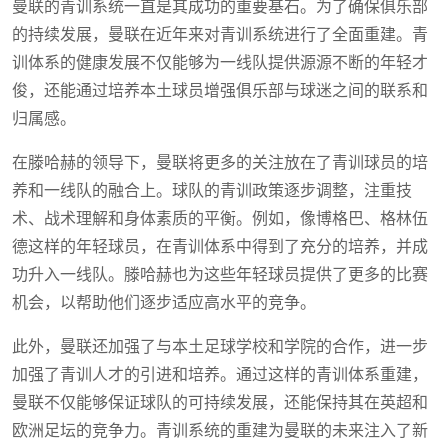
曼联的青训系统一直是其成功的重要基石。为了确保俱乐部
的持续发展，曼联在近年来对青训系统进行了全面重建。青
训体系的健康发展不仅能够为一线队提供源源不断的年轻才
俊，还能通过培养本土球员增强俱乐部与球迷之间的联系和
归属感。
在滕哈赫的领导下，曼联将更多的关注放在了青训球员的培
养和一线队的融合上。球队的青训政策逐步调整，注重技
术、战术理解和身体素质的平衡。例如，像博格巴、格林伍
德这样的年轻球员，在青训体系中得到了充分的培养，并成
功升入一线队。滕哈赫也为这些年轻球员提供了更多的比赛
机会，以帮助他们逐步适应高水平的竞争。
此外，曼联还加强了与本土足球学校和学院的合作，进一步
加强了青训人才的引进和培养。通过这样的青训体系重建，
曼联不仅能够保证球队的可持续发展，还能保持其在英超和
欧洲足坛的竞争力。青训系统的重建为曼联的未来注入了新