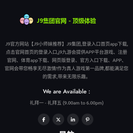
J9官方网站【J9小师妹推荐】J9集团,登录入口首页app下载,
点击官网首页的登录入口,j9九游会提供APP平台游戏、注册
官网、体育app下载、网页版登录、官方入口下载、APP、
官网会带您畅享无尽激情!作为真人游戏第一品牌,都能满足您
的需求,带来无限乐趣。
We are Available :
礼拜一 - 礼拜五 (9.00am to 6.00pm)