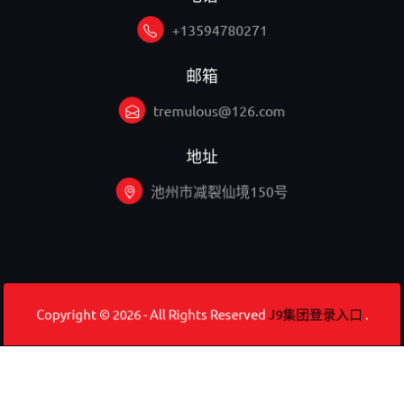
+13594780271
邮箱
tremulous@126.com
地址
池州市减裂仙境150号
Copyright © 2026 - All Rights Reserved
J9集团登录入口
.