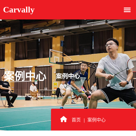
案例中心
首页
案例中心