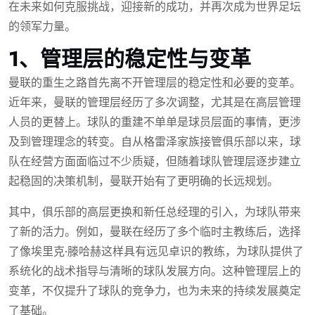
在未来如何克服挑战，迎接新的成功，并再次成为世界足坛
的领军力量。
1、管理层的稳定性与变革
曼联的重生之路首先离不开管理层的稳定性和必要的变革。
近年来，曼联的管理层经历了多次调整，尤其是在高层管理
人员的更替上。球队的重建不单单是球员层面的事情，更涉
及到管理理念的转变。自从格雷泽家族接管俱乐部以来，球
队在经营方面面临过不少质疑，但随着球队管理层逐步建立
起稳固的决策机制，曼联开始有了更明确的长远规划。
其中，俱乐部的高层更换和新任总经理的引入，为球队带来
了新的活力。例如，曼联在经历了多个临时主教练后，选择
了像埃里克·滕哈赫这样具有远见卓识的教练，为球队提供了
系统化的战术指导与清晰的球队发展方向。这种管理层上的
变革，不仅提升了球队的竞争力，也为未来的持续发展奠定
了基础。