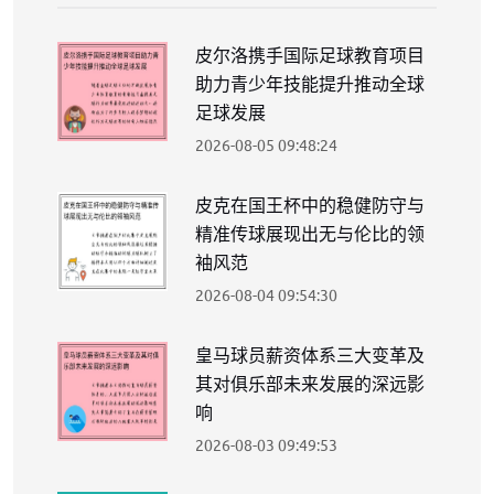
皮尔洛携手国际足球教育项目
助力青少年技能提升推动全球
足球发展
2026-08-05 09:48:24
皮克在国王杯中的稳健防守与
精准传球展现出无与伦比的领
袖风范
2026-08-04 09:54:30
皇马球员薪资体系三大变革及
其对俱乐部未来发展的深远影
响
2026-08-03 09:49:53