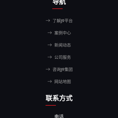
导航
了解J9平台
案例中心
新闻动态
公司服务
咨询J9集团
网站地图
联系方式
电话