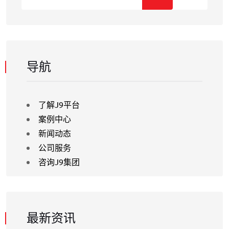
导航
了解J9平台
案例中心
新闻动态
公司服务
咨询J9集团
最新资讯