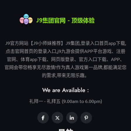
J9官方网站【J9小师妹推荐】J9集团,登录入口首页app下载,
点击官网首页的登录入口,j9九游会提供APP平台游戏、注册
官网、体育app下载、网页版登录、官方入口下载、APP、
官网会带您畅享无尽激情!作为真人游戏第一品牌,都能满足您
的需求,带来无限乐趣。
We are Available :
礼拜一 - 礼拜五 (9.00am to 6.00pm)