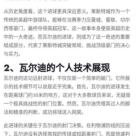
从历史角度看，这个进球更具深远意义。莱斯特城作为一个
传统的英超中游球队，能够在当赛季力压曼城、曼联、切尔
西等豪门，最终夺得英超冠军，这一故事本身便是英超历史
中的一大奇迹。而瓦尔迪的进球，则成为了这一奇迹的重要
组成部分，代表了莱斯特城突破常规、挑战顶级豪门的决心
与实力。
2、瓦尔迪的个人技术展现
瓦尔迪的这记远射进球，不仅仅是一个简单的破门，它所展
示的技术细节可以说是近乎完美。首先，瓦尔迪的进球发生
在距离球门约30米的地方，这对于大多数球员来说，无疑是
一个极具挑战性的射门位置。然而，瓦尔迪凭借其过人的脚
法和精准的判断，成功将球送入网窝。
此进球的关键在于瓦尔迪的射门决策。在利物浦防线的压迫
下，瓦尔迪没有选择常规的传球或短距离射门，而是快速判