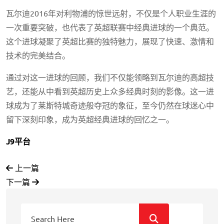
瓦尔迪2016年对利物浦的惊世远射，不仅是个人职业生涯的
一次重要突破，也代表了英超联赛中经典进球的一个典范。
这个进球凝聚了英超比赛的独特魅力，展现了快速、激情和
技术的完美结合。
通过对这一进球的回顾，我们不仅能领略到瓦尔迪的高超技
艺，还能从中看到英超历史上众多经典时刻的影像。这一进
球成为了莱斯特城奇迹般夺冠的象征，至今仍然在球迷心中
留下深刻印象，成为英超经典进球的回忆之一。
J9平台
上一篇
下一篇