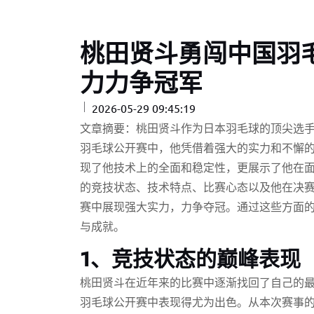
桃田贤斗勇闯中国羽
力力争冠军
2026-05-29 09:45:19
文章摘要：桃田贤斗作为日本羽毛球的顶尖选
羽毛球公开赛中，他凭借着强大的实力和不懈
现了他技术上的全面和稳定性，更展示了他在
的竞技状态、技术特点、比赛心态以及他在决
赛中展现强大实力，力争夺冠。通过这些方面
与成就。
1、竞技状态的巅峰表现
桃田贤斗在近年来的比赛中逐渐找回了自己的
羽毛球公开赛中表现得尤为出色。从本次赛事