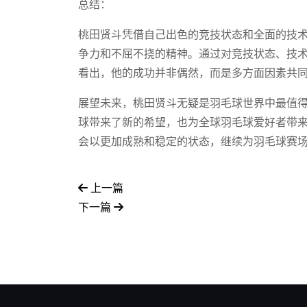
总结：
桃田贤斗凭借自己出色的竞技状态和全面的技
争力和不屈不挠的精神。通过对竞技状态、技
看出，他的成功并非偶然，而是多方面因素共
展望未来，桃田贤斗无疑是羽毛球世界中最值
球带来了新的希望，也为全球羽毛球爱好者带
会以更加成熟和稳定的状态，继续为羽毛球赛
上一篇
下一篇