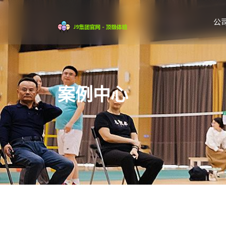
公
案例中心