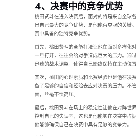
4、决赛中的竞争优势
桃田贤斗在进入决赛后，面对的将是来自全球
出自己最大的竞争优势，是他能否夺冠的关键
赛中具备的独特竞争优势。
首先，桃田贤斗的全能打法让他在面对多样化
一旦打开，往往会给对手造成巨大的压力。通
迅速的战术调整，使得自己始终保持在主动位
其次，桃田的心理素质和比赛经验也是他在决
备了足够的自信和经验去应对决赛的压力。不
面，丝毫不惧高压。
最后，桃田贤斗在场上的稳定性让他在对阵世
控制自己的失误率，这也是他能够在决赛中占
他能够确保自己在决赛中具有足够的竞争力。