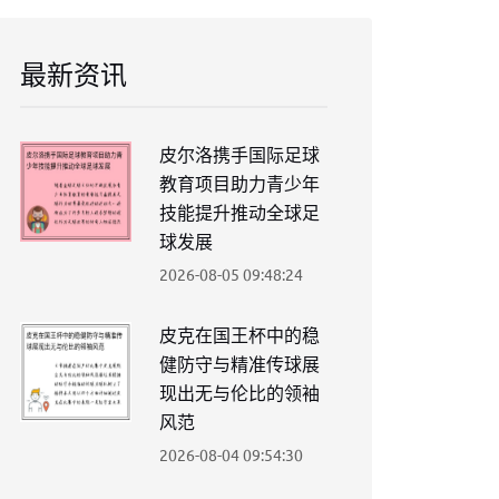
最新资讯
皮尔洛携手国际足球
教育项目助力青少年
技能提升推动全球足
球发展
2026-08-05 09:48:24
皮克在国王杯中的稳
健防守与精准传球展
现出无与伦比的领袖
风范
2026-08-04 09:54:30