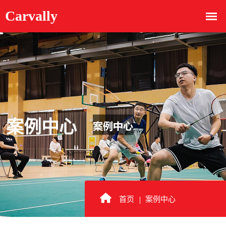
案例中心
首页
案例中心