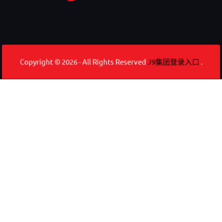
Copyright © 2026 - All Rights Reserved
J9集团登录入口
.