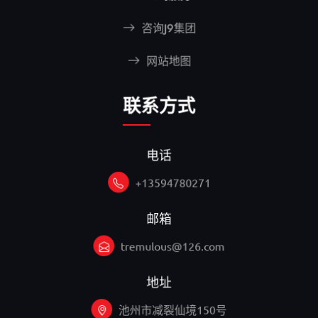
咨询J9集团
网站地图
联系方式
电话
+13594780271
邮箱
tremulous@126.com
地址
池州市减裂仙境150号