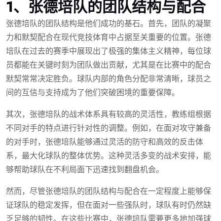
1、张德培队的团队结构与配合
张德培队的团队结构是他们成功的基石。首先，团队的凝聚
力和默契配合在现代竞技体育中占据至关重要的位置。张德
培队在过去的赛季中展现出了极强的集体主义精神，每位球
员都能在关键时刻为团队做出贡献，尤其是在比赛中的配合
默契常常决定胜负。球队内部的角色分配非常清晰，球员之
间的互信与支持成为了他们突破困境的重要保障。
其次，张德培队的战术体系具有较高的灵活性，教练组根据
不同对手的特点进行针对性的调整。例如，在面对攻守兼备
的对手时，张德培队能够通过灵活的防守和高效的反击体
系，最大化球队的整体优势。这种灵活多变的战术安排，能
够帮助球队在不利局面下迅速找到翻盘机会。
然而，尽管张德培队的团队结构与配合在一定程度上能够保
证球队的稳定发挥，但在面对一些强队时，球队有时仍然缺
乏足够的韧性。在这些比赛中，张德培队需要更多地加强球