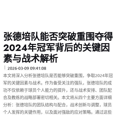
张德培队能否突破重围夺得
2024年冠军背后的关键因
素与战术解析
2026-03-09 09:41:08
本文将深入分析张德培队是否能够突破重围，争取2024年冠
军的关键因素与战术。作为备受关注的强队，张德培队的成
功不仅依赖于球员个人能力的提升，还与战术安排、团队配
合及教练的战略部署密切相关。本文将从四个主要方面详细
分析：张德培队的团队结构与配合，战术创新与调整，球员
个人发挥的关键作用，以及面对强敌的应对策略。通过这些