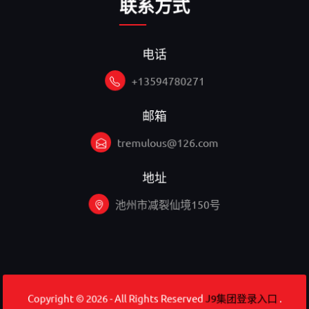
联系方式
电话
+13594780271
邮箱
tremulous@126.com
地址
池州市减裂仙境150号
Copyright © 2026 - All Rights Reserved
J9集团登录入口
.