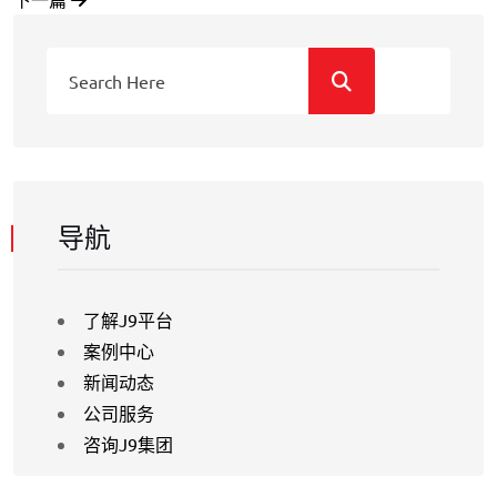
导航
了解J9平台
案例中心
新闻动态
公司服务
咨询J9集团