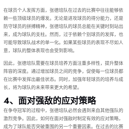
在球员个人发挥方面，张德培队在过去的比赛中往往能够依
赖一些顶级球员的爆发。无论是进攻球员的得分能力，还是
防守球员的拼搏精神，张德培队的球员总能在关键时刻站出
来，成为球队的支柱。然而，过于依赖个别球员的发挥，也
可能导致球队战术的单一化。如果某些球员的表现不尽如人
意，球队的整体表现也会受到影响。
因此，张德培队需要在球员培养方面注重多样性，提升整体
阵容的深度。通过增加球员之间的竞争，促使每一位球员都
在比赛中发挥出最佳状态。同时，加强年轻球员的培养与成
长，将为球队的未来带来更大的希望。
4、面对强敌的应对策略
在争夺冠军的过程中，张德培队必然会遇到来自其他强队的
激烈竞争。因此，如何在面对强敌时制定有效的应对策略，
成为了球队能否突破重围的另一个重要因素。在过去的比赛