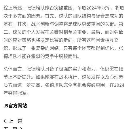
综上所述，张德培队能否突破重围，争取2024年冠军，将取
决于多方面的因素。首先，球队的团队结构与配合是成功的
基石，其次，战术创新与调整将是球队突破重围的关键。第
三，球员的个人发挥在关键时刻至关重要，最后，面对强敌
时的应对策略也将决定比赛的走向。所有这些因素相互交
织，形成了一张复杂的网络，只有每个环节都得到优化，张
德培队才能在激烈的竞争中脱颖而出。
总体而言，张德培队具备了极强的实力和潜力，但仍需在细
节上不断提升。如果能够在战术执行、球员发挥以及心理素
质方面进一步提高，张德培队完全有机会突破重围，在2024
年夺得冠军。
J9官方网站
上一篇
下一篇