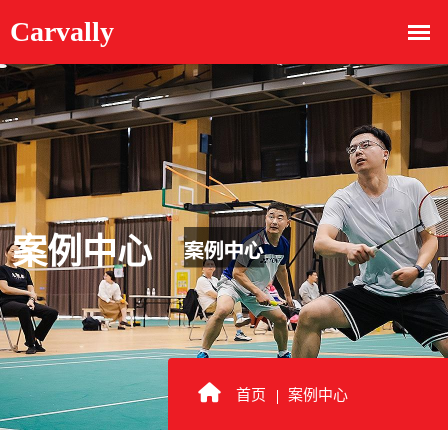
案例中心
首页
案例中心