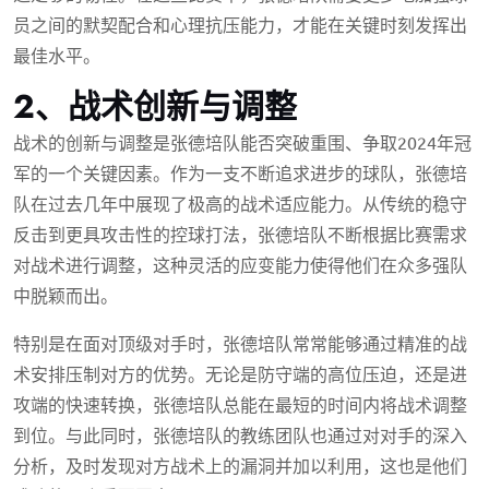
员之间的默契配合和心理抗压能力，才能在关键时刻发挥出
最佳水平。
2、战术创新与调整
战术的创新与调整是张德培队能否突破重围、争取2024年冠
军的一个关键因素。作为一支不断追求进步的球队，张德培
队在过去几年中展现了极高的战术适应能力。从传统的稳守
反击到更具攻击性的控球打法，张德培队不断根据比赛需求
对战术进行调整，这种灵活的应变能力使得他们在众多强队
中脱颖而出。
特别是在面对顶级对手时，张德培队常常能够通过精准的战
术安排压制对方的优势。无论是防守端的高位压迫，还是进
攻端的快速转换，张德培队总能在最短的时间内将战术调整
到位。与此同时，张德培队的教练团队也通过对对手的深入
分析，及时发现对方战术上的漏洞并加以利用，这也是他们