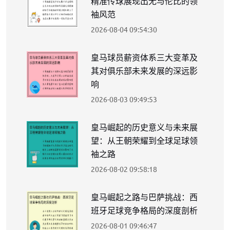
精准传球展现出无与伦比的领
袖风范
2026-08-04 09:54:30
皇马球员薪资体系三大变革及
其对俱乐部未来发展的深远影
响
2026-08-03 09:49:53
皇马崛起的历史意义与未来展
望：从王朝荣耀到全球足球领
袖之路
2026-08-02 09:58:18
皇马崛起之路与巴萨挑战：西
班牙足球竞争格局的深度剖析
2026-08-01 09:46:47