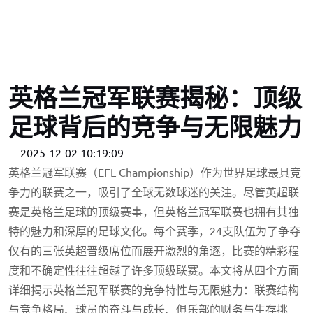
英格兰冠军联赛揭秘：顶级
足球背后的竞争与无限魅力
2025-12-02 10:19:09
英格兰冠军联赛（EFL Championship）作为世界足球最具竞
争力的联赛之一，吸引了全球无数球迷的关注。尽管英超联
赛是英格兰足球的顶级赛事，但英格兰冠军联赛也拥有其独
特的魅力和深厚的足球文化。每个赛季，24支队伍为了争夺
仅有的三张英超晋级席位而展开激烈的角逐，比赛的精彩程
度和不确定性往往超越了许多顶级联赛。本文将从四个方面
详细揭示英格兰冠军联赛的竞争特性与无限魅力：联赛结构
与竞争格局、球员的奋斗与成长、俱乐部的财务与生存挑