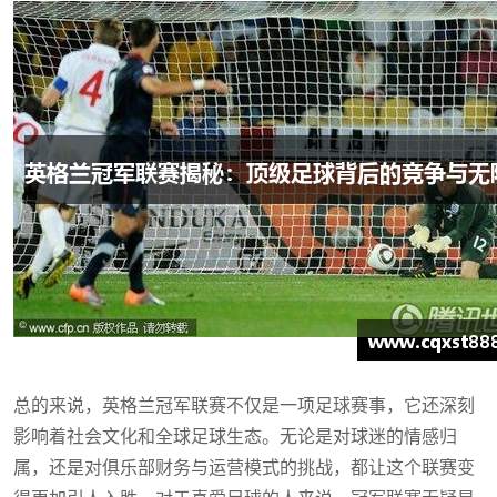
总的来说，英格兰冠军联赛不仅是一项足球赛事，它还深刻
影响着社会文化和全球足球生态。无论是对球迷的情感归
属，还是对俱乐部财务与运营模式的挑战，都让这个联赛变