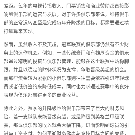
差距。每年的电视转播收入、门票销售和商业赞助都直接影
响到俱乐部的运营与发展。对于许多俱乐部来说，维持俱乐
部的正常运转甚至是完成每年升降级的目标，都需要通过精
打细算来实现。
然而，虽然收入不及英超，冠军联赛的俱乐部仍然有不少财
务上的运作机会。例如，一些传统豪门和有雄厚资金的俱乐
部通过精明的投资与俱乐部管理，能够在这个联赛中站稳脚
跟，并且以稳定的财务状况为支撑，争取晋级英超的机会。
而那些资金较为紧张的小俱乐部则往往需要依靠引进年轻球
员或者低价签约来降低成本，同时也力求通过赛季中的良好
表现为俱乐部赢得更多的商业收益。
除此之外，赛季的升降级也给俱乐部带来了巨大的财务风
险。若一支球队未能晋级英超，或是降级到英格兰甲级联
赛，那么俱乐部的收入就会大幅下降，进而影响到球员的引
进与工资支付。如何平衡财务健康与竞技目标之间的关系，