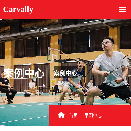
案例中心
首页
案例中心