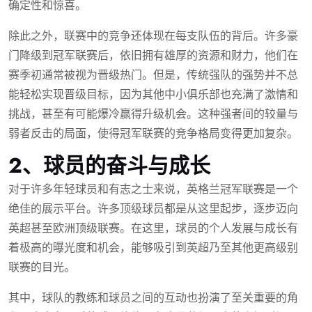
确定性和惊喜。
除此之外，联赛中的竞争还体现在每支队伍的背后。许多豪
门降级到冠军联赛后，依旧拥有雄厚的资源和财力，他们在
赛季初通常被视为晋级热门。但是，传统强队的强势并不总
能轻松实现晋级目标，因为其他中小俱乐部也充满了激情和
挑战，甚至有可能爆冷赢得升级机会。这种强者间的较量与
弱者反击的局面，使得冠军联赛的竞争格局变得更加复杂。
2、球员的奋斗与成长
对于许多年轻球员和有志之士来说，英格兰冠军联赛是一个
绝佳的展示平台。许多顶级球员都是从这里起步，逐步迈向
英超甚至欧洲顶级联赛。在这里，球员的个人发展与成长有
着极高的曝光度和机会，能够吸引到英超乃至其他更高级别
联赛的目光。
其中，球队的教练和球员之间的互动也扮演了至关重要的角