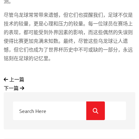
测。
尽管乌龙球常常带来遗憾，但它们也提醒我们，足球不仅是
技术的较量，更是心理和压力的较量。每一位球员在赛场上
的表现，都可能受到外界因素的影响，而这些偶然的失误则
使得比赛更加充满未知数。最终，尽管这些乌龙球让人遗
憾，但它们也成为了世界杯历史中不可或缺的一部分，永远
铭刻在足球的记忆里。
上一篇
下一篇