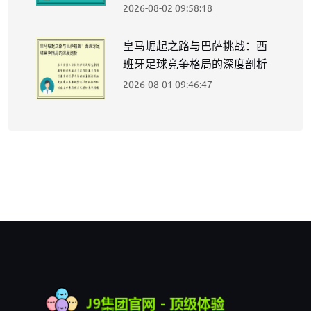
2026-08-02 09:58:18
皇马崛起之路与巴萨挑战：西
班牙足球竞争格局的深度剖析
2026-08-01 09:46:47