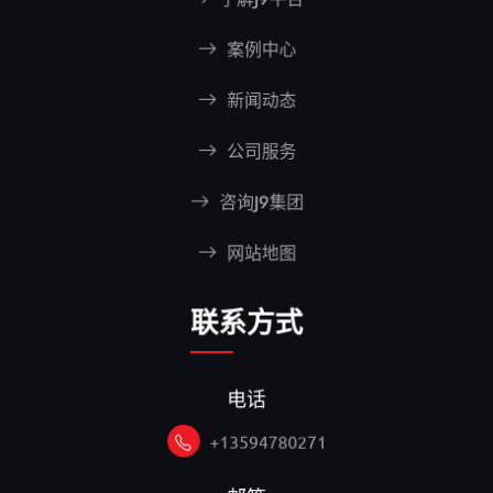
案例中心
新闻动态
公司服务
咨询J9集团
网站地图
联系方式
电话
+13594780271