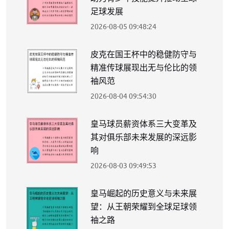
足球发展
2026-08-05 09:48:24
皮克在国王杯中的稳健防守与
精准传球展现出无与伦比的领
袖风范
2026-08-04 09:54:30
皇马球员薪资体系三大变革及
其对俱乐部未来发展的深远影
响
2026-08-03 09:49:53
皇马崛起的历史意义与未来展
望：从王朝荣耀到全球足球领
袖之路