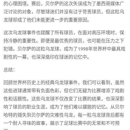
的心理困境。赛后，贝尔萨的这次失误成为了墨西哥媒体广
泛讨论的对象，尽管球迷们并没有过于苛责球员，但这粒乌
龙球却成了他们未能更进一步的重要原因。
这次乌龙球事件也提醒了所有球员，在面对高压环境时，保
持冷静的重要性。即便是最优秀的球员，也可能在压力之下
犯错。贝尔萨的这粒乌龙球，成为了1998年世界杯中最具戏
剧性的一幕，也深深烙印在球迷的记忆中。
总结：
回顾世界杯历史上的经典乌龙球事件，我们可以看到，虽然
这些进球通常带有负面色彩，但它们无疑为比赛增添了戏剧
性和话题性。这些乌龙球不仅改变了比赛的结果，也深深影
响了球员的职业生涯，成为了他们难以摆脱的记忆。从贝尔
哈特的错失到贝尔萨的灾难性乌龙，每一粒乌龙球背后都有
一个耐人寻味的故事，展示了足球比赛中的无常和不可预