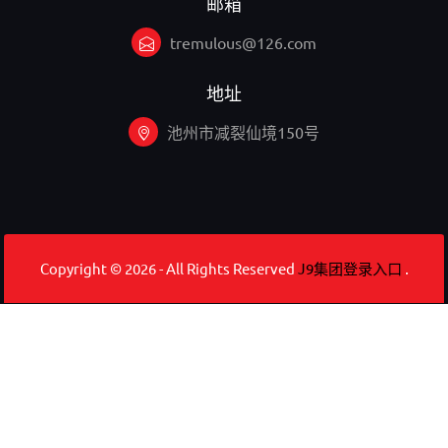
邮箱
tremulous@126.com
地址
池州市减裂仙境150号
Copyright © 2026 - All Rights Reserved
J9集团登录入口
.