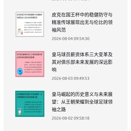
皮克在国王杯中的稳健防守与
精准传球展现出无与伦比的领
袖风范
2026-08-04 09:54:30
皇马球员薪资体系三大变革及
其对俱乐部未来发展的深远影
响
2026-08-03 09:49:53
皇马崛起的历史意义与未来展
望：从王朝荣耀到全球足球领
袖之路
2026-08-02 09:58:18