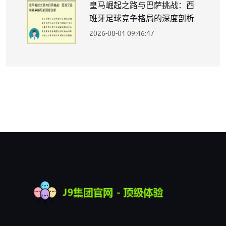
皇马崛起之路与巴萨挑战：西
班牙足球竞争格局的深度剖析
2026-08-01 09:46:47