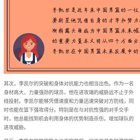
其次，李凯尔的突破和身体对抗能力也相当出色。作为一名
身材高大、力量强劲的球员，他在进攻端的威胁远不止于外
线投射。李凯尔能够凭借速度和力量迅速突破对方防线，同
时也能在篮下强攻得分。特别是在与对抗性强的对手交手
时，他总能找到机会利用身体的优势制造杀伤，增加球队的
进攻威胁。