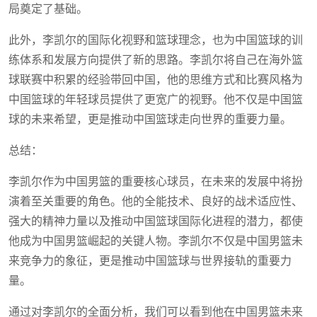
局奠定了基础。
此外，李凯尔的国际化视野和篮球理念，也为中国篮球的训
练体系和发展方向提供了新的思路。李凯尔将自己在海外篮
球联赛中积累的经验带回中国，他的思维方式和比赛风格为
中国篮球的年轻球员提供了更宽广的视野。他不仅是中国篮
球的未来希望，更是推动中国篮球走向世界的重要力量。
总结：
李凯尔作为中国男篮的重要核心球员，在未来的发展中将扮
演着至关重要的角色。他的全能技术、良好的战术适应性、
强大的精神力量以及推动中国篮球国际化进程的潜力，都使
他成为中国男篮崛起的关键人物。李凯尔不仅是中国男篮未
来竞争力的象征，更是推动中国篮球与世界接轨的重要力
量。
通过对李凯尔的全面分析，我们可以看到他在中国男篮未来