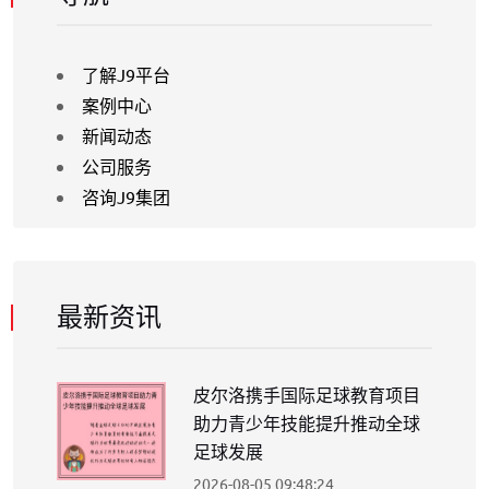
了解J9平台
案例中心
新闻动态
公司服务
咨询J9集团
最新资讯
皮尔洛携手国际足球教育项目
助力青少年技能提升推动全球
足球发展
2026-08-05 09:48:24