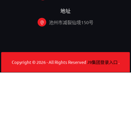
地址
池州市减裂仙境150号
Copyright © 2026 - All Rights Reserved
J9集团登录入口
.