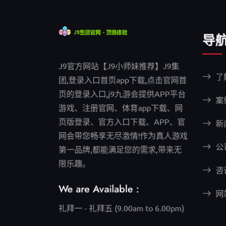
导
J9官方网站【J9小师妹推荐】J9集
了
团,登录入口首页app下载,点击官网首
页的登录入口,j9九游会提供APP平台
案
游戏、注册官网、体育app下载、网
页版登录、官方入口下载、APP、官
新
网会带您畅享无尽激情!作为真人游戏
公
第一品牌,都能满足您的需求,带来无
限乐趣。
咨
We are Available :
网
礼拜一 - 礼拜五 (9.00am to 6.00pm)