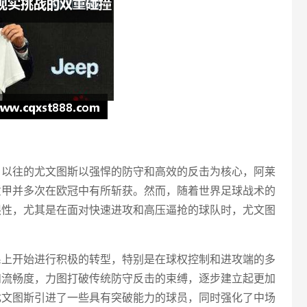
。以往的尤文图斯以强悍的防守和高效的反击为核心，阿莱
意甲并多次在欧冠中有所斩获。然而，随着世界足球战术的
限性，尤其是在面对快速进攻和高压逼抢的球队时，尤文图
系上开始进行积极的转型，特别是在球权控制和进攻端的多
和流畅度，力图打破传统防守反击的束缚，逐步建立起更加
尤文图斯引进了一些具有突破能力的球员，同时强化了中场