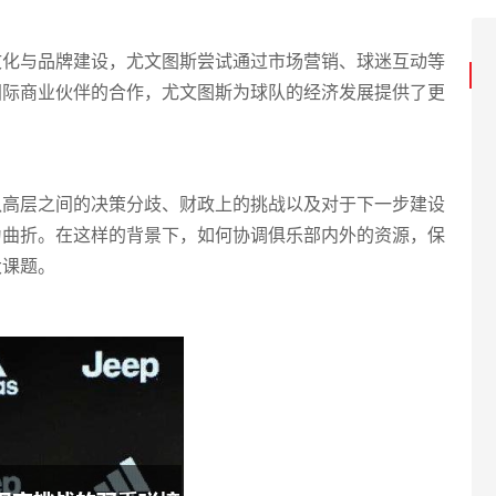
文化与品牌建设，尤文图斯尝试通过市场营销、球迷互动等
国际商业伙伴的合作，尤文图斯为球队的经济发展提供了更
。
队高层之间的决策分歧、财政上的挑战以及对于下一步建设
为曲折。在这样的背景下，如何协调俱乐部内外的资源，保
大课题。