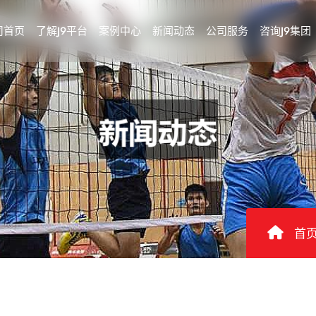
司首页
了解J9平台
案例中心
新闻动态
公司服务
咨询J9集团
首