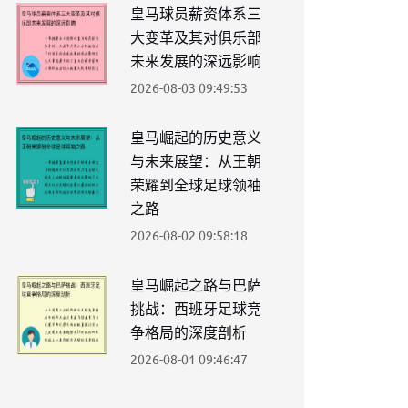
皇马球员薪资体系三
大变革及其对俱乐部
未来发展的深远影响
2026-08-03 09:49:53
皇马崛起的历史意义
与未来展望：从王朝
荣耀到全球足球领袖
之路
2026-08-02 09:58:18
皇马崛起之路与巴萨
挑战：西班牙足球竞
争格局的深度剖析
2026-08-01 09:46:47