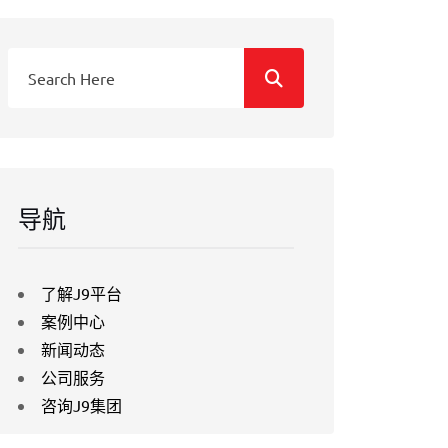
导航
了解J9平台
案例中心
新闻动态
公司服务
咨询J9集团