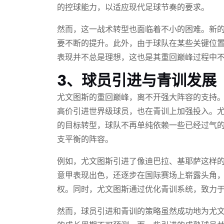
的控球能力，以适应现代足球节奏的要求。
然而，这一战术转型也面临着不小的困难。新
要不断的提升。此外，由于球队在某些关键位
表现并不总是理想，这也是其重回巅峰过程中
3、球员引进与青训发展
尤文图斯的重回巅峰，离不开强大阵容的支持
高价引进世界级球员，也在青训上加强投入。
的目标转型，球队不再单纯依赖一些已经过气
支平衡的阵容。
例如，尤文图斯引进了像迪巴拉、基耶萨这样
意甲表现出色，还逐步在国际赛场上崭露头角
权。同时，尤文图斯通过优化青训系统，致力
然而，球员引进和青训的策略虽然成功地为尤