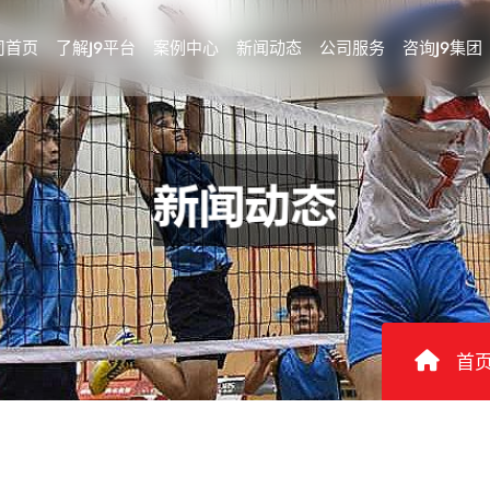
司首页
了解J9平台
案例中心
新闻动态
公司服务
咨询J9集团
首