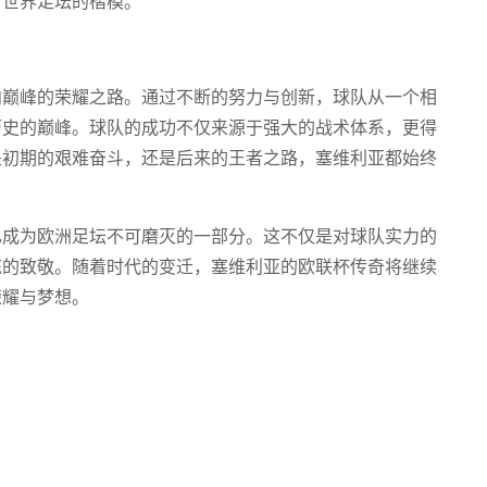
了世界足坛的楷模。
向巅峰的荣耀之路。通过不断的努力与创新，球队从一个相
历史的巅峰。球队的成功不仅来源于强大的战术体系，更得
是初期的艰难奋斗，还是后来的王者之路，塞维利亚都始终
已成为欧洲足坛不可磨灭的一部分。这不仅是对球队实力的
练的致敬。随着时代的变迁，塞维利亚的欧联杯传奇将继续
荣耀与梦想。