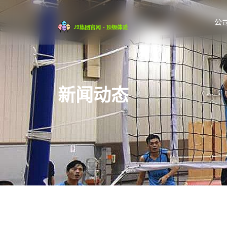
公
新闻动态