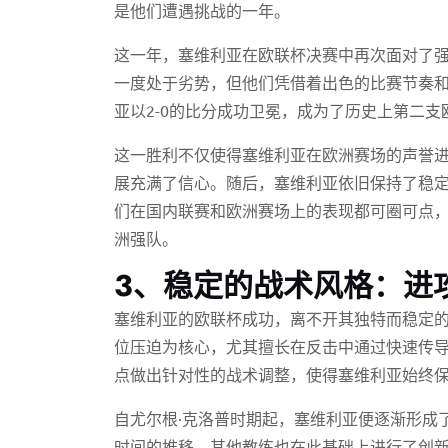
是他们遭遇挑战的一年。
这一年，塞维利亚在欧联杯决赛中再次面对了
一度处于劣势，但他们凭借着出色的比赛节奏
亚以2-0的比分成功卫冕，成为了历史上第二
这一胜利不仅使得塞维利亚在欧洲赛场的声誉
展充满了信心。随后，塞维利亚依旧保持了稳
们在国内联赛和欧洲赛场上的表现都可圈可点
洲强队。
3、稳定的战术风格：进
塞维利亚的欧联杯成功，离不开其独特而稳定
位压迫为核心，尤其擅长在反击中通过快速传
点做出针对性的战术调整，使得塞维利亚始终
自尤尔根·克洛普时期起，塞维利亚便逐渐形成
时间的推移，其他教练也在此基础上进行了创新和