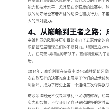
在塞维利亚的战术体系中，核心球员的作用至
能力和技术水平，尤其是在高强度的比赛中，
队的防守端也有着严格的纪律性和执行力，不
大的应对能力。
4、从巅峰到王者之路：
塞维利亚的欧联杯历史最终走向了五冠传奇的
乐部管理层和球员们的不断努力。特别是在2014
力。在乌奈·埃梅里的带领下，塞维利亚成为了
册。
2014年，塞维利亚在决赛中以4-2战胜葡萄牙豪
次在欧联杯的决赛舞台上展示了他们的战术优
利物浦，成为了历史上第一个连续三次夺得欧
这段巅峰时光不仅是塞维利亚足球的辉煌，也
实力和智慧，不仅证明了自己是欧联杯的常胜