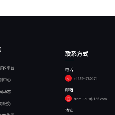
航
联系方式
电话
解J9平台
+13594780271
例中心
邮箱
闻动态
tremulous@126.com
司服务
地址