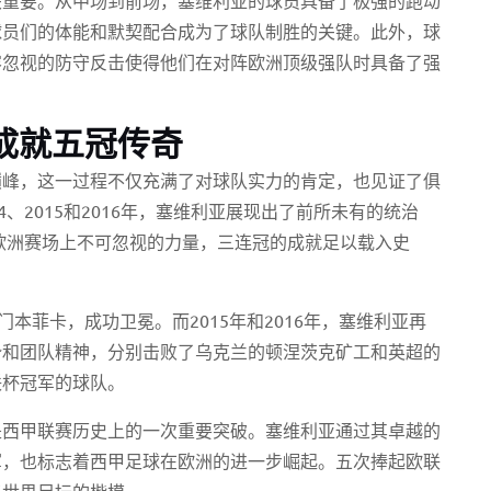
关重要。从中场到前场，塞维利亚的球员具备了极强的跑动
球员们的体能和默契配合成为了球队制胜的关键。此外，球
容忽视的防守反击使得他们在对阵欧洲顶级强队时具备了强
成就五冠传奇
巅峰，这一过程不仅充满了对球队实力的肯定，也见证了俱
、2015和2016年，塞维利亚展现出了前所未有的统治
欧洲赛场上不可忽视的力量，三连冠的成就足以载入史
门本菲卡，成功卫冕。而2015年和2016年，塞维利亚再
势和团队精神，分别击败了乌克兰的顿涅茨克矿工和英超的
联杯冠军的球队。
是西甲联赛历史上的一次重要突破。塞维利亚通过其卓越的
军，也标志着西甲足球在欧洲的进一步崛起。五次捧起欧联