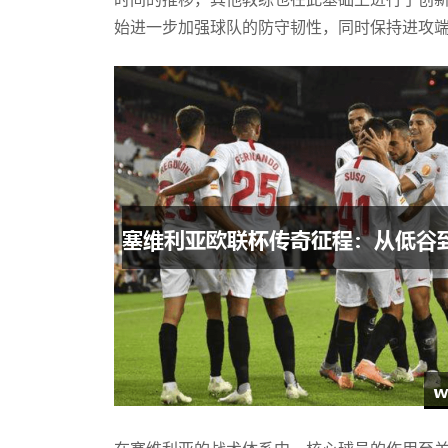
始进一步加强球队的防守韧性，同时保持进攻