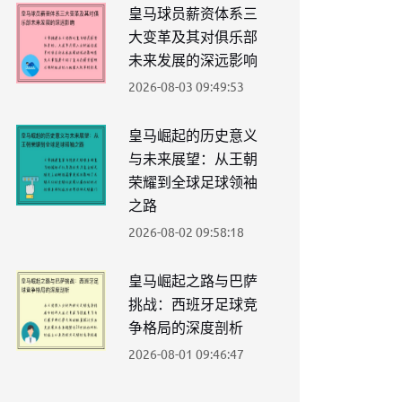
皇马球员薪资体系三
大变革及其对俱乐部
未来发展的深远影响
2026-08-03 09:49:53
皇马崛起的历史意义
与未来展望：从王朝
荣耀到全球足球领袖
之路
2026-08-02 09:58:18
皇马崛起之路与巴萨
挑战：西班牙足球竞
争格局的深度剖析
2026-08-01 09:46:47