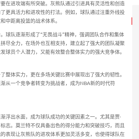
需要在进攻端有所突破。灰熊队通过引进具有灵活性和创造
向了更具活力和进攻性的打法。例如，球队通过注重外线投
攻和中距离投篮的战术体系。
。球队逐渐形成了“无畏战斗”精神，强调团队合作和集体
上拼尽全力，在场外也互相支持，建立起了强大的团队凝聚
激发球员个人潜力，又能有效整合整体实力的强大竞争体。
升了整体实力，更在多场关键比赛中展现出了强大的韧性。
渐从一个竞争者转变为挑战者，成为NBA新的时代符
渐浮出水面，成为球队成功的关键因素之一。尤其是贾·
要标志。莫兰特不仅具备出色的得分能力和突破技巧，而且
他的表现让灰熊队的进攻体系更加灵活多变，也使得球队在