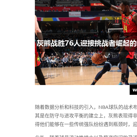
随着数据分析和科技的引入，NBA球队的战术
其是在防守与进攻平衡的建立上，灰熊表现得
得他们能够在一些传统强队纷纷遇到瓶颈时，