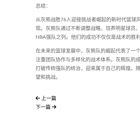
总结：
从灰熊战胜76人迎接挑战者崛起的新时代篮球
现。灰熊队通过不断调整战略、培养明星球员
NBA强队之列。他们的成功不仅仅是战术的胜
在未来的篮球发展中，灰熊队的崛起代表了一
注重团队协作与多样化的战术体系。灰熊队的
打破传统强队的统治，迎来属于自己的辉煌。随
望和挑战。
上一篇
下一篇