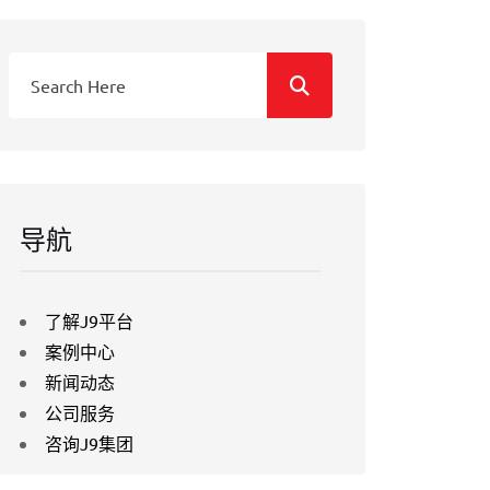
导航
了解J9平台
案例中心
新闻动态
公司服务
咨询J9集团