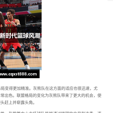
布局变得更加精准。灰熊队在这方面的适应也很迅速，尤
非常出色。联盟格局的变化为灰熊队带来了更大的机会，使
迎头赶上并崭露头角。