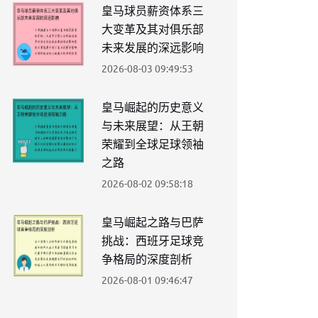
皇马球员薪资体系三
大变革及其对俱乐部
未来发展的深远影响
2026-08-03 09:49:53
皇马崛起的历史意义
与未来展望：从王朝
荣耀到全球足球领袖
之路
2026-08-02 09:58:18
皇马崛起之路与巴萨
挑战：西班牙足球竞
争格局的深度剖析
2026-08-01 09:46:47