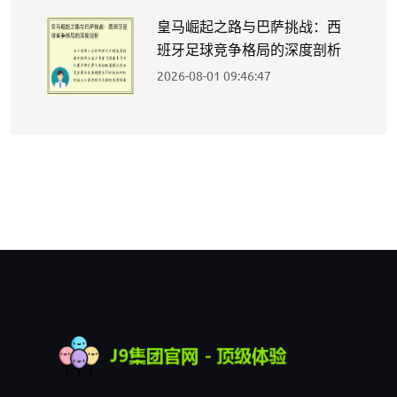
皇马崛起之路与巴萨挑战：西
班牙足球竞争格局的深度剖析
2026-08-01 09:46:47