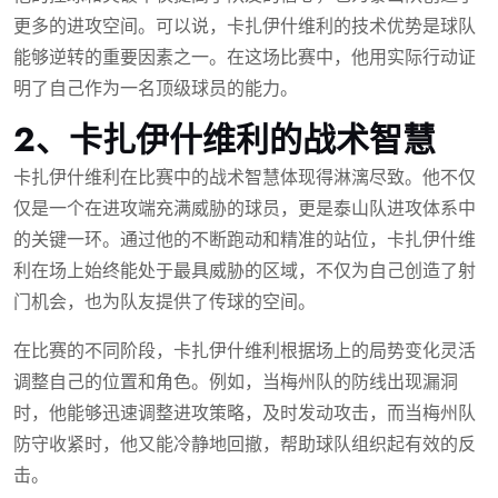
更多的进攻空间。可以说，卡扎伊什维利的技术优势是球队
能够逆转的重要因素之一。在这场比赛中，他用实际行动证
明了自己作为一名顶级球员的能力。
2、卡扎伊什维利的战术智慧
卡扎伊什维利在比赛中的战术智慧体现得淋漓尽致。他不仅
仅是一个在进攻端充满威胁的球员，更是泰山队进攻体系中
的关键一环。通过他的不断跑动和精准的站位，卡扎伊什维
利在场上始终能处于最具威胁的区域，不仅为自己创造了射
门机会，也为队友提供了传球的空间。
在比赛的不同阶段，卡扎伊什维利根据场上的局势变化灵活
调整自己的位置和角色。例如，当梅州队的防线出现漏洞
时，他能够迅速调整进攻策略，及时发动攻击，而当梅州队
防守收紧时，他又能冷静地回撤，帮助球队组织起有效的反
击。