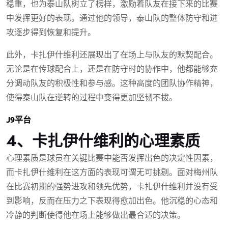
稳重，也为泰山队树立了榜样，激励着队友在接下来的比赛
中发挥更好的表现。通过他的领导，泰山队的整体防守和进
攻逐步得到恢复和提升。
此外，卡扎伊什维利还展现出了在场上与队友的默契配合。
无论是在传球配合上，还是在防守时的协作中，他都能够充
分调动队友的积极性和参与感。这种高度的团队协作精神，
使得泰山队在逆转的过程中变得更加坚韧不拔。
J9平台
4、卡扎伊什维利的心理素质
心理素质是球员在关键比赛中能否发挥出色的决定性因素，
而卡扎伊什维利在这方面的表现可谓无可挑剔。面对梅州队
在比赛初期的强势进攻和领先优势，卡扎伊什维利并没有受
到影响，反而在压力之下表现得愈加出色。他沉稳的心态和
冷静的判断使得他在场上能够做出最合适的决策。