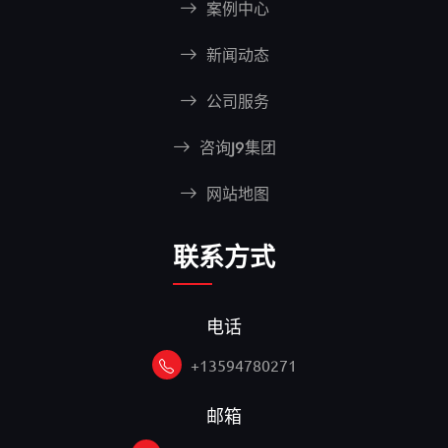
案例中心
新闻动态
公司服务
咨询J9集团
网站地图
联系方式
电话
+13594780271
邮箱